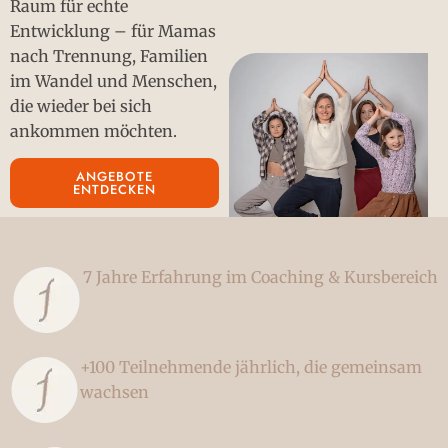
Raum für echte
Entwicklung – für Mamas
nach Trennung, Familien
im Wandel und Menschen,
die wieder bei sich
ankommen möchten.
ANGEBOTE
ENTDECKEN
7 Jahre Erfahrung im Coaching & Kursbereich​
+100 Teilnehmende jährlich, die gemeinsam
wachsen